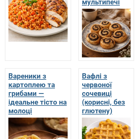
мультипечі
Вареники з
Вафлі з
картоплею та
червоної
грибами —
сочевиці
ідеальне тісто на
(корисні, без
молоці
глютену)