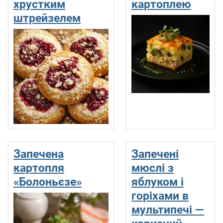
хрустким
картоплею
штрейзелем
Запечена
Запечені
картопля
мюслі з
«Болоньєзе»
яблуком і
горіхами в
мультипечі —