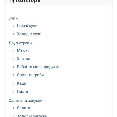
Супи
Гарячі супи
Холодні супи
Другі страви
М’ясні
З птиці
Рибні та морепродукти
Овочі та гриби
Каші
Паста
Салати та закуски
Салати
Холодні закуски