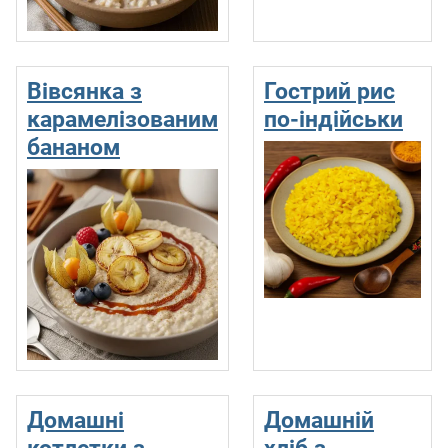
Вівсянка з
Гострий рис
карамелізованим
по-індійськи
бананом
Домашні
Домашній
котлетки з
хліб з