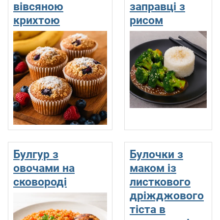
вівсяною
заправці з
крихтою
рисом
Булгур з
Булочки з
овочами на
маком із
сковороді
листкового
дріжджового
тіста в