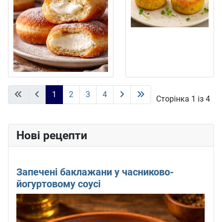
1
2
3
4
Сторінка 1 із 4
Нові рецепти
Запечені баклажани у часниково-
йогуртовому соусі