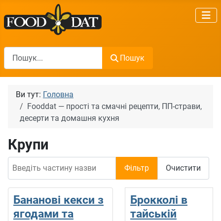
Пошук
Пошук
Ви тут:
Головна
Fooddat — прості та смачні рецепти, ПП-страви,
десерти та домашня кухня
Крупи
Введіть частину назви
Фільтр
Очистити
Бананові кекси з
Брокколі в
ягодами та
тайській