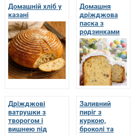
Домашній хліб у
Домашня
казані
дріжджова
паска з
родзинками
Дріжджові
Заливний
ватрушки з
пиріг з
творогом і
куркою,
вишнею під
броколі та