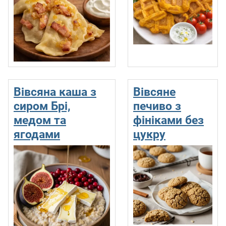
Вівсяна каша з
Вівсяне
сиром Брi,
печиво з
медом та
фініками без
ягодами
цукру