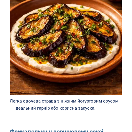
Легка овочева страва з ніжним йогуртовим соусом
— ідеальний гарнір або корисна закуска.
Фрикадельки у вершковому соусі