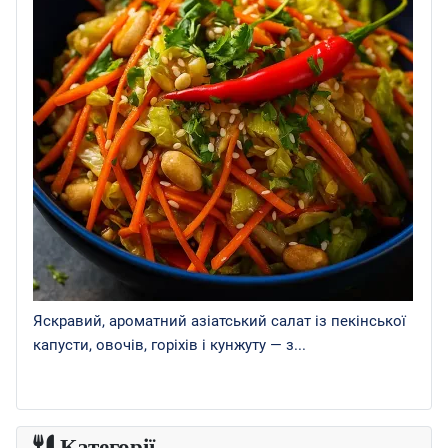
Яскравий, ароматний азіатський салат із пекінської
капусти, овочів, горіхів і кунжуту — з...
Категорії