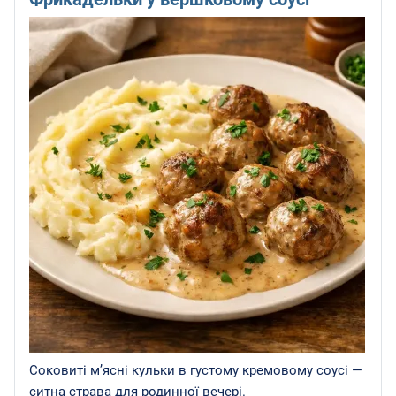
Соковиті м’ясні кульки в густому кремовому соусі —
ситна страва для родинної вечері.