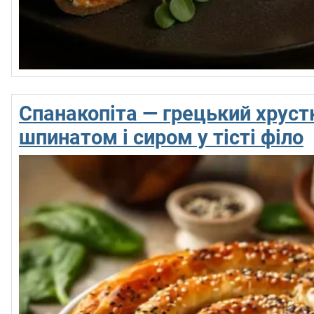
Спанакопіта — грецький хрустк
шпинатом і сиром у тісті філо