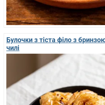
Булочки з тіста філо з бринзо
чилі