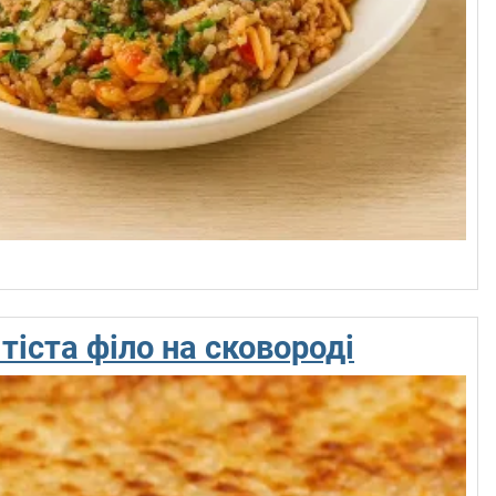
 тіста філо на сковороді