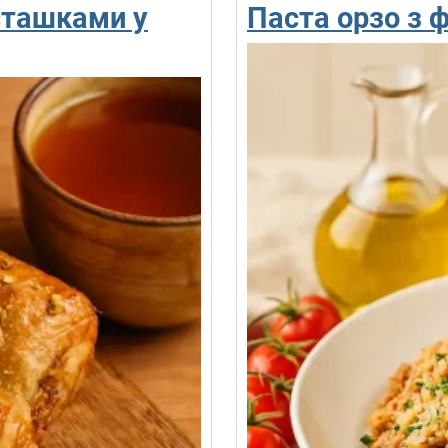
сташками у
Паста орзо з 