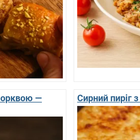
 морквою —
Сирний пиріг з