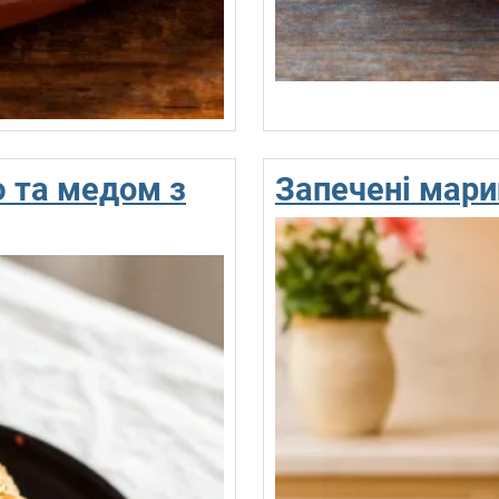
ю та медом з
Запечені мари