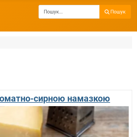
Пошук
Пошук
томатно-сирною намазкою