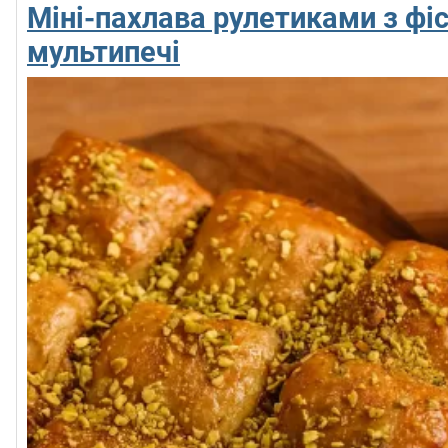
Міні-пахлава рулетиками з фі
мультипечі