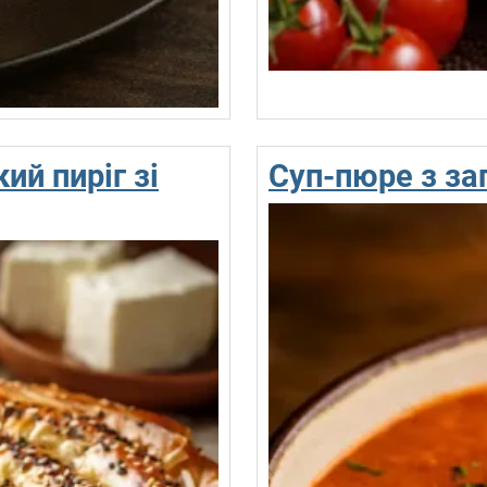
ий пиріг зі
Суп-пюре з за