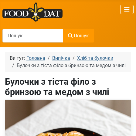
Пошук
Пошук
Ви тут:
Головна
Випічка
Хліб та булочки
Булочки з тіста філо з бринзою та медом з чилі
Булочки з тіста філо з
бринзою та медом з чилі