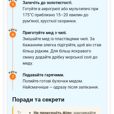
Запечіть до золотистості.
Готуйте в аерогрилі або мультипечі при
175°C приблизно 15–20 хвилин до
рум’яної, хрусткої скоринки.
Приготуйте мед з чилі.
Змішайте мед із пластівцями чилі. За
бажанням злегка підігрійте, щоб він став
більш рідким. Для більш яскравого
смаку додайте дрібку морської солі до
меду.
Подавайте гарячими.
Полийте готові булочки медом.
Найсмачніше — одразу після запікання.
Поради та секрети
Не пересушіть філо:
накривайте