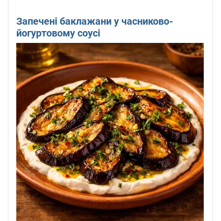
Запечені баклажани у часниково-
йогуртовому соусі