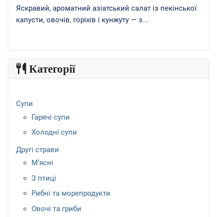
Яскравий, ароматний азіатський салат із пекінської
капусти, овочів, горіхів і кунжуту — з...
Категорії
Супи
Гарячі супи
Холодні супи
Другі страви
М’ясні
З птиці
Рибні та морепродукти
Овочі та гриби