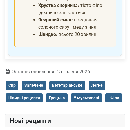
Хрустка скоринка:
тісто філо
ідеально запікається.
Яскравий смак:
поєднання
солоного сиру і меду з чилі.
Швидко:
всього 20 хвилин.
Деталі
Останнє оновлення: 15 травня 2026
Сир
Запечене
Вегетаріанське
Легке
Швидкі рецепти
Грецька
У мультипечі
- Філо
Нові рецепти