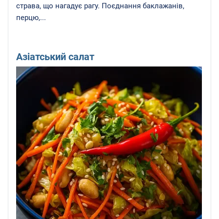
страва, що нагадує рагу. Поєднання баклажанів,
перцю,...
Азіатський салат