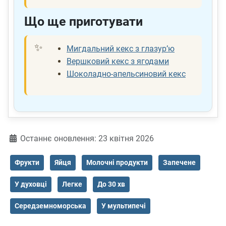
Що ще приготувати
Мигдальний кекс з глазур’ю
Вершковий кекс з ягодами
Шоколадно-апельсиновий кекс
Деталі
Останнє оновлення: 23 квітня 2026
Фрукти
Яйця
Молочні продукти
Запечене
У духовці
Легке
До 30 хв
Середземноморська
У мультипечі