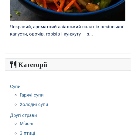
Яскравий, ароматний азіатський салат із пекінської
капусти, овочів, горіхів і кунжуту — з...
Категорії
Супи
Гарячі супи
Холодні супи
Другі страви
М’ясні
З птиці