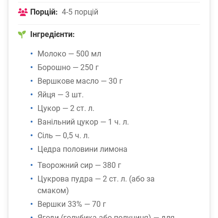
Порцій:
4-5 порцій
Інгредієнти:
Молоко — 500 мл
Борошно — 250 г
Вершкове масло — 30 г
Яйця — 3 шт.
Цукор — 2 ст. л.
Ванільний цукор — 1 ч. л.
Сіль — 0,5 ч. л.
Цедра половини лимона
Творожний сир — 380 г
Цукрова пудра — 2 ст. л. (або за
смаком)
Вершки 33% — 70 г
Ягоди (голубика або полуниця) — для