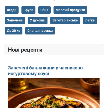
Ягоди
Крупи
Яйця
Молочні продукти
Запечене
У духовці
Вегетаріанське
Легке
До 30 хв
Скандинавська
Нові рецепти
Запечені баклажани у часниково-
йогуртовому соусі