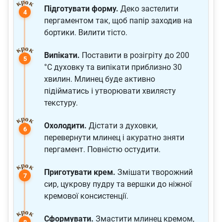
Підготувати форму.
Деко застелити
пергаментом так, щоб папір заходив на
бортики. Вилити тісто.
Випікати.
Поставити в розігріту до 200
°C духовку та випікати приблизно 30
хвилин. Млинец буде активно
підійматись і утворювати хвилясту
текстуру.
Охолодити.
Дістати з духовки,
перевернути млинец і акуратно зняти
пергамент. Повністю остудити.
Приготувати крем.
Змішати творожний
сир, цукрову пудру та вершки до ніжної
кремової консистенції.
Сформувати.
Змастити млинец кремом,