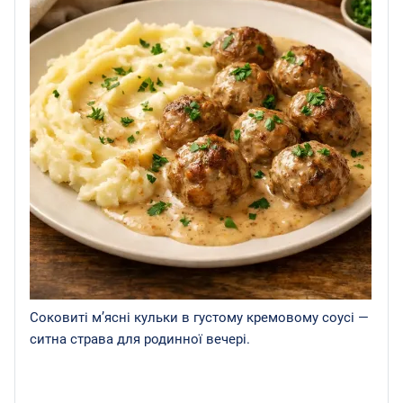
Соковиті м’ясні кульки в густому кремовому соусі —
ситна страва для родинної вечері.