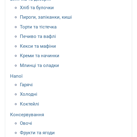
Хліб та булочки
Пироги, запіканки, киші
Торти та тістечка
Печиво та вафлі
Кекси та мафіни
Креми та начинки
Млинці та оладки
Напої
Гарячі
Холодні
Коктейлі
Консервування
Овочі
Фрукти та ягоди