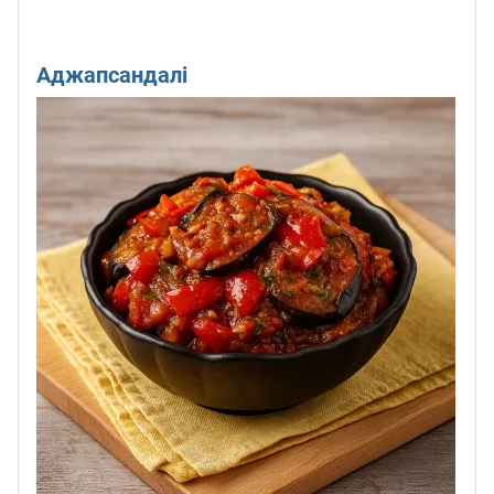
Аджапсандалі