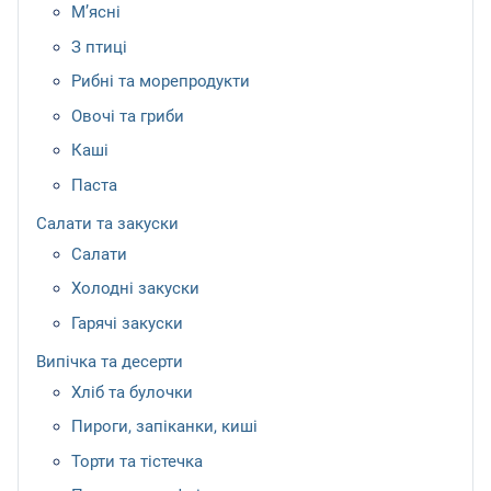
М’ясні
З птиці
Рибні та морепродукти
Овочі та гриби
Каші
Паста
Салати та закуски
Салати
Холодні закуски
Гарячі закуски
Випічка та десерти
Хліб та булочки
Пироги, запіканки, киші
Торти та тістечка