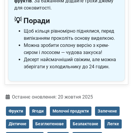
фруктів
. За бажанням додайте трохи джему
для соковитості.
💡 Поради
Щоб кільця рівномірно піднялися, перед
випіканням проколіть основу виделкою.
Можна зробити солону версію з крем-
сиром і лососем — чудова закуска!
Десерт найсмачніший свіжим, але можна
зберігати у холодильнику до 24 годин.
Деталі
Останнє оновлення: 20 жовтня 2025
Фрукти
Ягоди
Молочні продукти
Запечене
Дієтичне
Безглютенове
Безлактозне
Легке