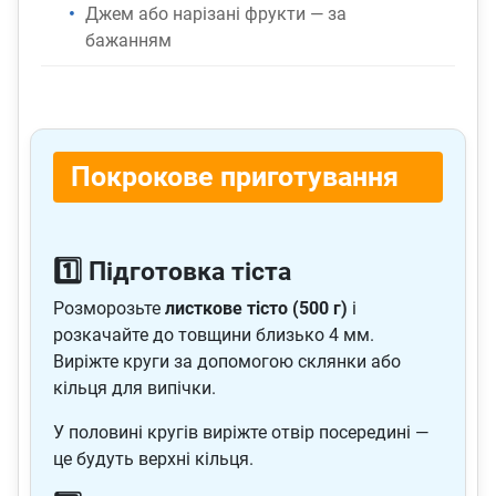
Джем або нарізані фрукти — за
бажанням
Покрокове приготування
1️⃣ Підготовка тіста
Розморозьте
листкове тісто (500 г)
і
розкачайте до товщини близько 4 мм.
Виріжте круги за допомогою склянки або
кільця для випічки.
У половині кругів виріжте отвір посередині —
це будуть верхні кільця.