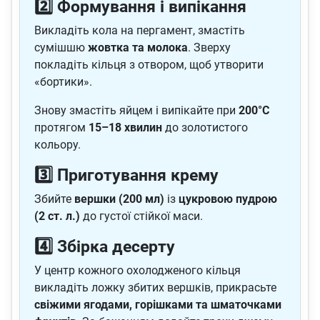
2️⃣ Формування і випікання
Викладіть кола на пергамент, змастіть
сумішшю
жовтка та молока
. Зверху
покладіть кільця з отвором, щоб утворити
«бортики».
Знову змастіть яйцем і випікайте при
200°C
протягом
15–18 хвилин
до золотистого
кольору.
3️⃣ Приготування крему
Збийте
вершки (200 мл)
із
цукровою пудрою
(2 ст. л.)
до густої стійкої маси.
4️⃣ Збірка десерту
У центр кожного охолодженого кільця
викладіть ложку збитих вершків, прикрасьте
свіжими ягодами, горішками та шматочками