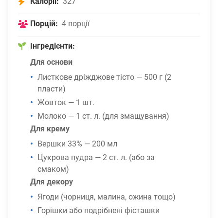
Калорії:
327
Порцій:
4 порції
Інгредієнти:
Для основи
Листкове дріжджове тісто — 500 г (2
пласти)
Жовток — 1 шт.
Молоко — 1 ст. л. (для змащування)
Для крему
Вершки 33% — 200 мл
Цукрова пудра — 2 ст. л. (або за
смаком)
Для декору
Ягоди (чорниця, малина, ожина тощо)
Горішки або подрібнені фісташки