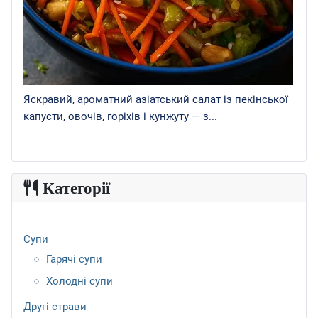
Яскравий, ароматний азіатський салат із пекінської
капусти, овочів, горіхів і кунжуту — з...
Категорії
Супи
Гарячі супи
Холодні супи
Другі страви