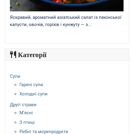
Яскравий, ароматний азіатський салат із пекінської
капусти, овочів, горіхів і кунжуту — з...
Категорії
Супи
Гарячі супи
Холодні супи
Другі страви
М’ясні
З птиці
Рибні та морепродукти