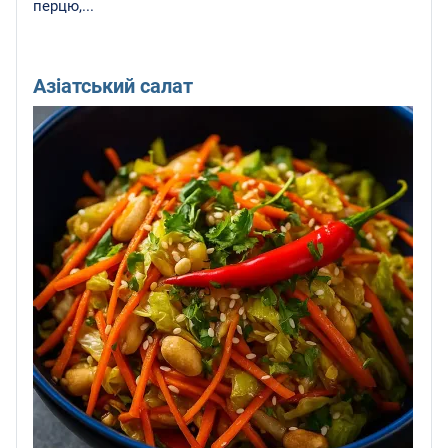
перцю,...
Азіатський салат