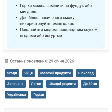
Горіхи можна замінити на фундук або
мигдаль.
Для більш насиченого смаку
використовуйте темне какао.
Подавайте з медом, шоколадним соусом,
ягодами або йогуртом.
Деталі
Останнє оновлення: 29 січня 2026
Ягоди
Яйця
Молочні продукти
Шоколад
Запечене
Легке
Швидкі рецепти
До 30 хв
Українська
Горіхи