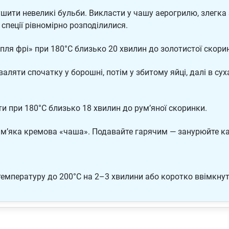
шити невеликі бульби. Викласти у чашу аерогрилю, злегка 
 спеції рівномірно розподілилися.
пля фрі» при 180°C близько 20 хвилин до золотистої скори
ляти спочатку у борошні, потім у збитому яйці, далі в сух
и при 180°C близько 18 хвилин до рум’яної скоринки.
я м’яка кремова «чаша». Подавайте гарячим — занурюйте к
температуру до 200°C на 2–3 хвилини або коротко ввімкну