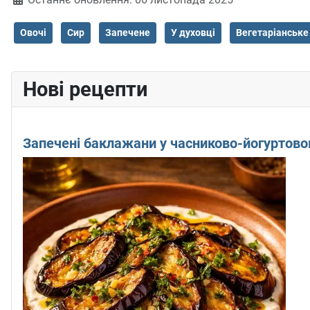
Овочі
Сир
Запечене
У духовці
Вегетаріанське
Нові рецепти
Запечені баклажани у часниково-йогуртово