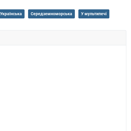
Українська
Середземноморська
У мультипечі