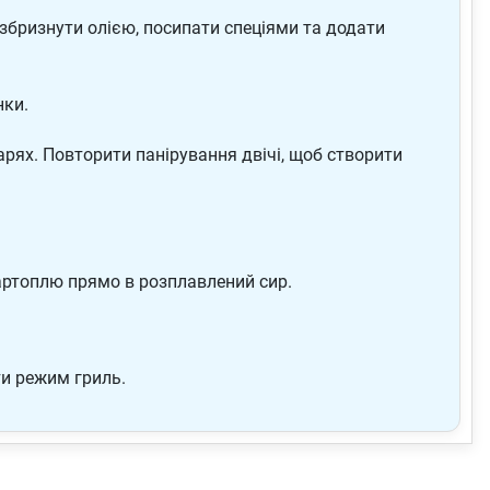
збризнути олією, посипати спеціями та додати
нки.
арях. Повторити панірування двічі, щоб створити
артоплю прямо в розплавлений сир.
ти режим гриль.