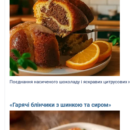
Поєднання насиченого шоколаду і яскравих цитрусових но
«Гарячі блінчики з шинкою та сиром»