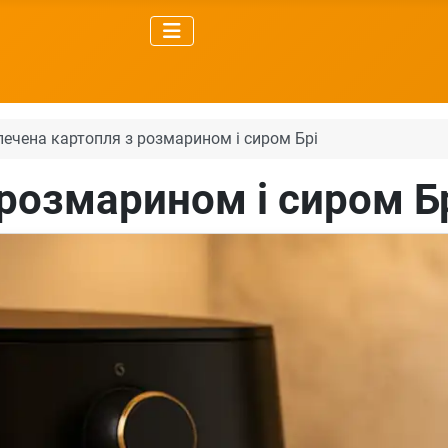
печена картопля з розмарином і сиром Брі
розмарином і сиром Б