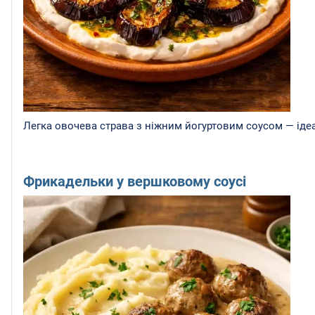
Легка овочева страва з ніжним йогуртовим соусом — ідеа
Фрикадельки у вершковому соусі