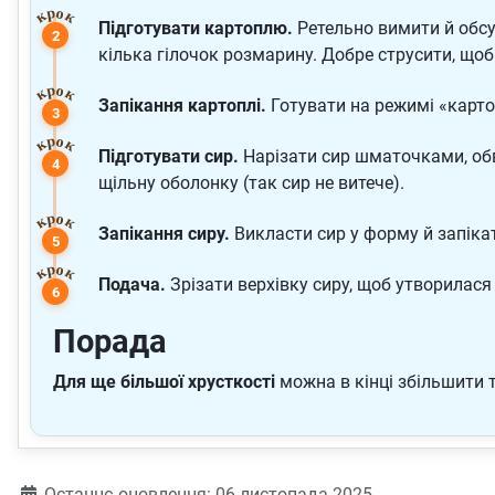
Підготувати картоплю.
Ретельно вимити й обсу
кілька гілочок розмарину. Добре струсити, щоб
Запікання картоплі.
Готувати на режимі «карто
Підготувати сир.
Нарізати сир шматочками, обва
щільну оболонку (так сир не витече).
Запікання сиру.
Викласти сир у форму й запікат
Подача.
Зрізати верхівку сиру, щоб утворилас
Порада
Для ще більшої хрусткості
можна в кінці збільшити 
Деталі
Останнє оновлення: 06 листопада 2025