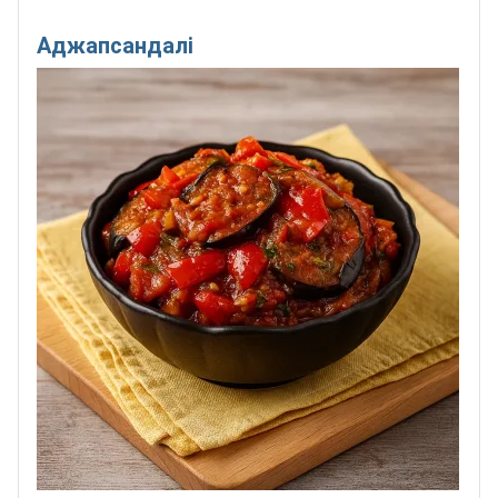
Аджапсандалі