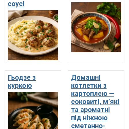
соусі
Гьодзе з
Домашні
куркою
котлетки з
картоплею —
соковиті, м’які
та ароматні
під ніжною
сметанно-