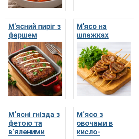
М'ясний пиріг з
М'ясо на
фаршем
шпажках
М’ясні гнізда з
М’ясо з
фетою та
овочами в
в’яленими
кисло-