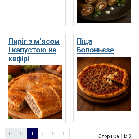
Пиріг з м’ясом
Піца
і капустою на
Болоньєзе
кефірі
1
2
Сторінка 1 із 2