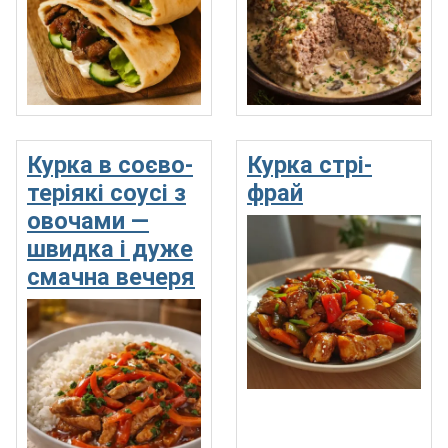
Курка в соєво-
Курка стрі-
теріякі соусі з
фрай
овочами —
швидка і дуже
смачна вечеря