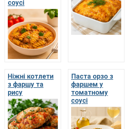
соусі
Ніжні котлети
Паста орзо з
з фаршу та
фаршем у
рису
томатному
соусі