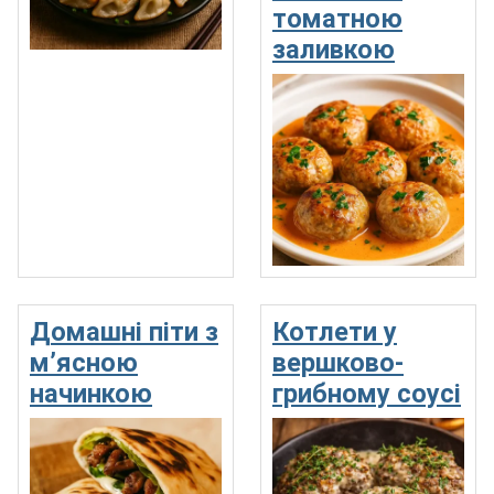
томатною
заливкою
Домашні піти з
Котлети у
м’ясною
вершково-
начинкою
грибному соусі