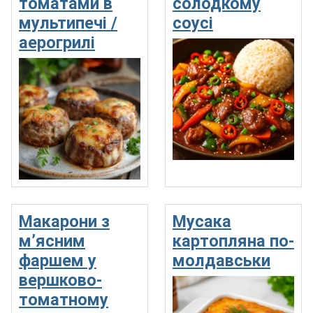
томатами в
солодкому
мультипечі /
соусі
аерогрилі
Макарони з
Мусака
м’ясним
картопляна по-
фаршем у
молдавськи
вершково-
томатному