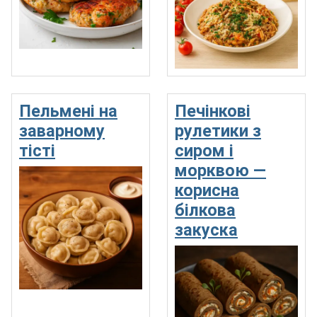
Пельмені на
Печінкові
заварному
рулетики з
тісті
сиром і
морквою —
корисна
білкова
закуска