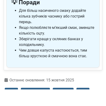
💡 Поради
Для більш насиченого смаку додайте
кілька зубчиків часнику або гострий
перець.
Якщо полюбляєте м’якший смак, зменште
кількість оцту.
Зберігати краще у скляних банках у
холодильнику.
Чим довше капуста настоюється, тим
більш хрусткою й смачною вона стає.
Деталі
Останнє оновлення: 15 жовтня 2025
Овочі
Вегетаріанське
Веганське
Пісне
Дієтичне
Безглютенове
Безлактозне
Легке