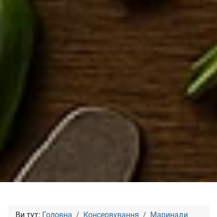
Ви тут:
Головна
Консервування
Маринади