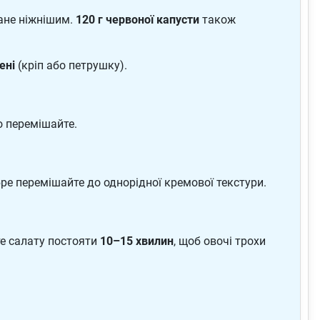
стане ніжнішим.
120 г червоної капусти
також
лені
(кріп або петрушку).
о перемішайте.
бре перемішайте до однорідної кремової текстури.
те салату постояти
10–15 хвилин
, щоб овочі трохи