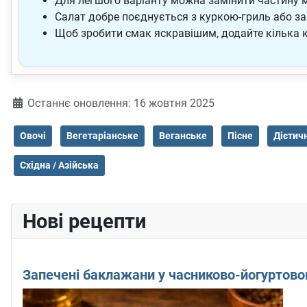
Для легшого варіанту можна замінити частину м
Салат добре поєднується з куркою-гриль або з
Щоб зробити смак яскравішим, додайте кілька к
Деталі
Останнє оновлення: 16 жовтня 2025
Овочі
Вегетаріанське
Веганське
Пісне
Дієтич
Східна / Азійська
Нові рецепти
Запечені баклажани у часниково-йогуртово