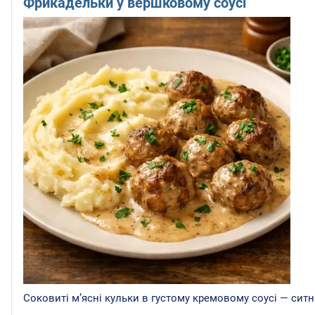
Фрикадельки у вершковому соусі
Соковиті м’ясні кульки в густому кремовому соусі — ситн