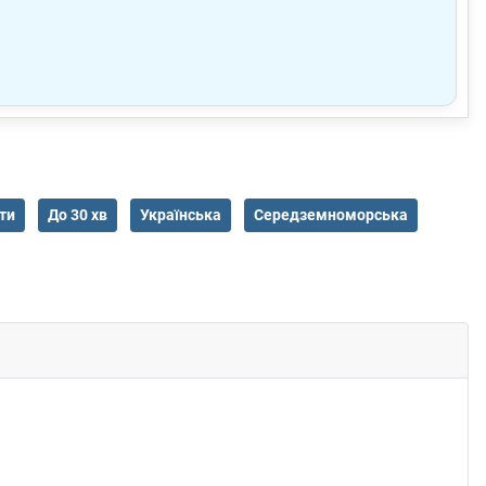
ти
До 30 хв
Українська
Середземноморська