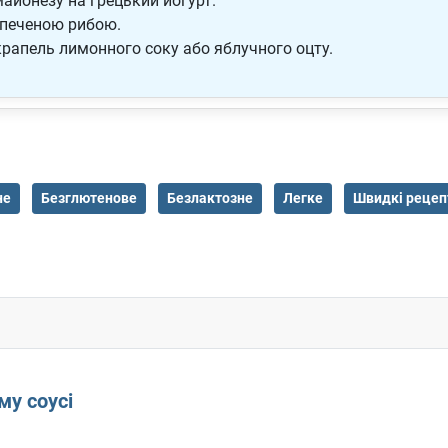
айонезу на грецький йогурт.
апеченою рибою.
рапель лимонного соку або яблучного оцту.
не
Безглютенове
Безлактозне
Легке
Швидкі рецеп
му соусі