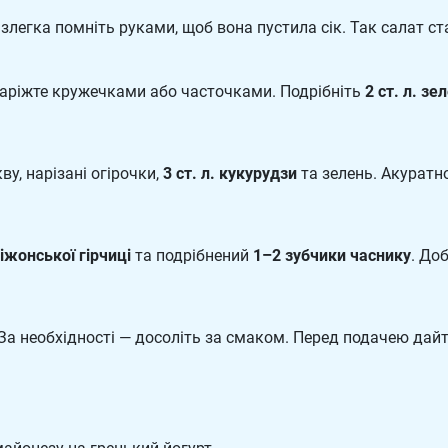
ї і злегка помніть руками, щоб вона пустила сік. Так салат 
аріжте кружечками або часточками. Подрібніть
2 ст. л. зе
ву, нарізані огірочки,
3 ст. л. кукурудзи
та зелень. Акуратн
діжонської гірчиці
та подрібнений
1–2 зубчики часнику
. До
 За необхідності — досоліть за смаком. Перед подачею дай