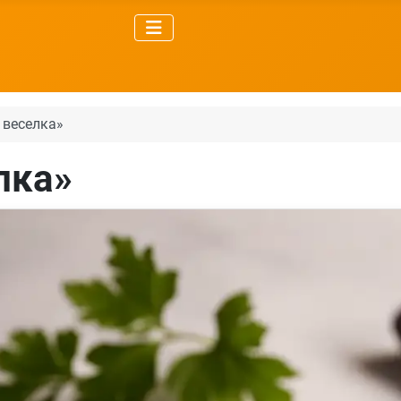
 веселка»
лка»