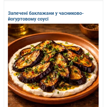
Запечені баклажани у часниково-
йогуртовому соусі