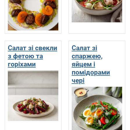
Салат зі свекли
Салат зі
з фетою та
спаржею,
горіхами
яйцем і
помідорами
чері