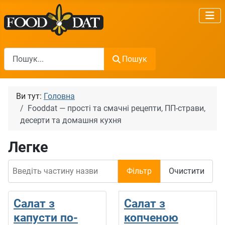
Пошук
Пошук
Ви тут:
Головна
Fooddat — прості та смачні рецепти, ПП-страви,
десерти та домашня кухня
Легке
Введіть частину назви
Фільтр
Очистити
Салат з
Салат з
капусти по-
копченою