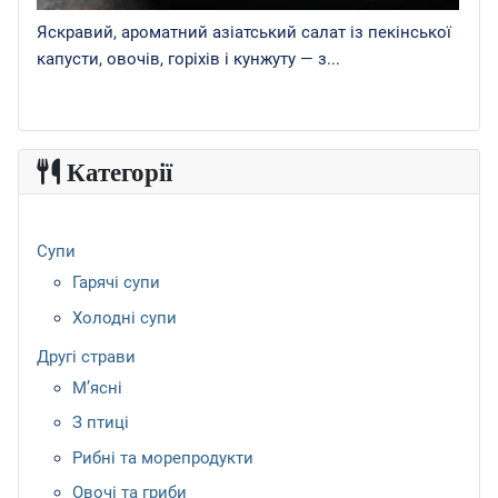
Яскравий, ароматний азіатський салат із пекінської
капусти, овочів, горіхів і кунжуту — з...
Категорії
Супи
Гарячі супи
Холодні супи
Другі страви
М’ясні
З птиці
Рибні та морепродукти
Овочі та гриби