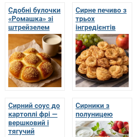
Сдобні булочки
Сирне печиво з
«Ромашка» зі
трьох
штрейзелем
інгредієнтів
Сирний соус до
Сирники з
картоплі фрі —
полуницею
вершковий і
тягучий