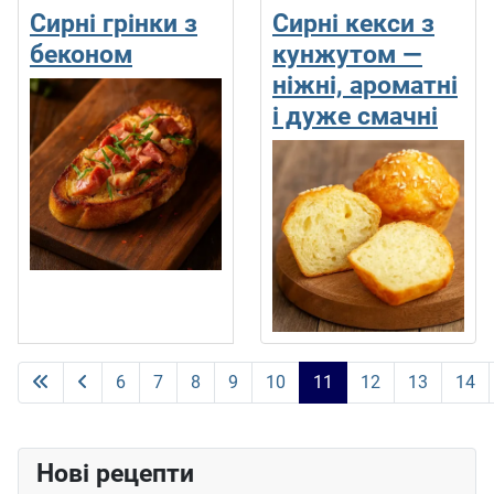
Сирні грінки з
Сирні кекси з
беконом
кунжутом —
ніжні, ароматні
і дуже смачні
6
7
8
9
10
11
12
13
14
Сторінка 11 із 15
Нові рецепти