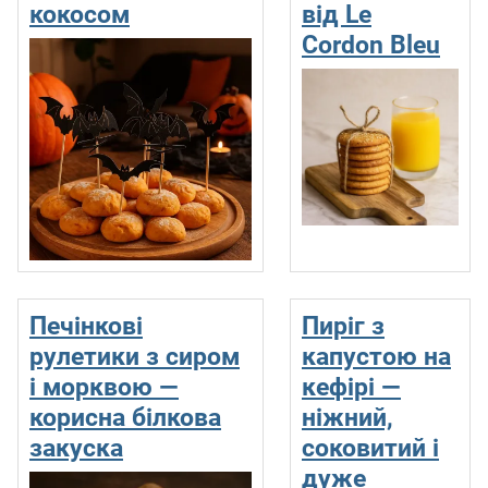
кокосом
від Le
Cordon Bleu
Печінкові
Пиріг з
рулетики з сиром
капустою на
і морквою —
кефірі —
корисна білкова
ніжний,
закуска
соковитий і
дуже