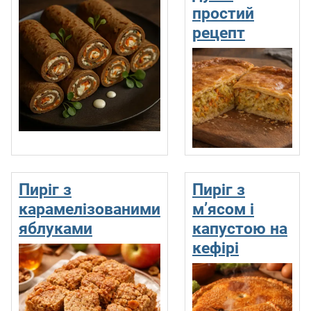
простий
рецепт
Пиріг з
Пиріг з
карамелізованими
м’ясом і
яблуками
капустою на
кефірі