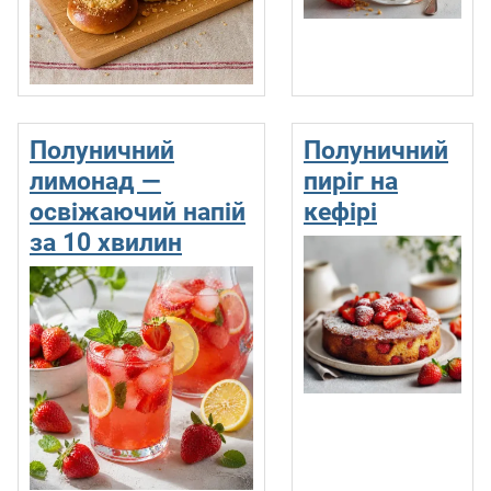
Полуничний
Полуничний
лимонад —
пиріг на
освіжаючий напій
кефірі
за 10 хвилин