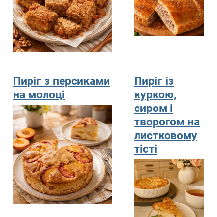
Пиріг з персиками
Пиріг із
на молоці
куркою,
сиром і
творогом на
листковому
тісті