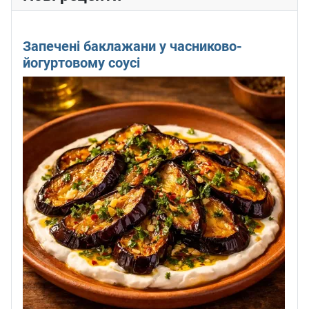
Запечені баклажани у часниково-
йогуртовому соусі