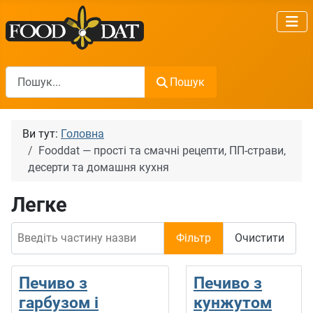
Пошук
Пошук
Ви тут:
Головна
Fooddat — прості та смачні рецепти, ПП-страви,
десерти та домашня кухня
Легке
Введіть частину назви
Фільтр
Очистити
Печиво з
Печиво з
гарбузом і
кунжутом