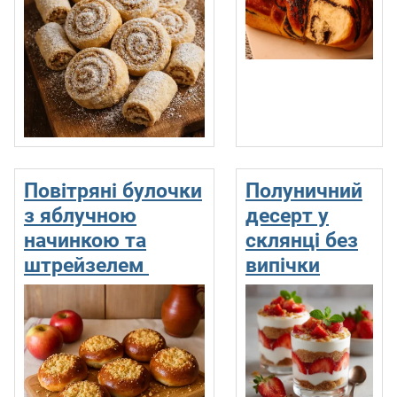
Повітряні булочки
Полуничний
з яблучною
десерт у
начинкою та
склянці без
штрейзелем
випічки