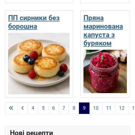
ПП сирники без
Пряна
борошна
маринована
капуста з
буряком
4
5
6
7
8
9
10
11
12
1
Сторінка 9 із 15
Нові рецепти