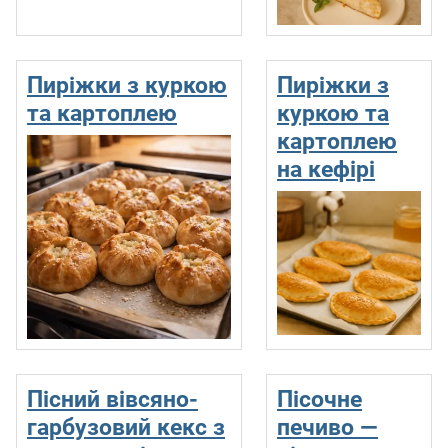
Пиріжки з куркою
Пиріжки з
та картоплею
куркою та
картоплею
на кефірі
Пісний вівсяно-
Пісочне
гарбузовий кекс з
печиво —