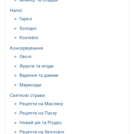
Млинці та оладки
Напої
Гарячі
Холодні
Коктейлі
Консервування
Овочі
Фрукти та ягоди
Варення та джеми
Маринади
Святкові страви
Рецепти на Масляну
Рецепти на Пасху
Новий рік та Різдво
Рецепти на Хелловін