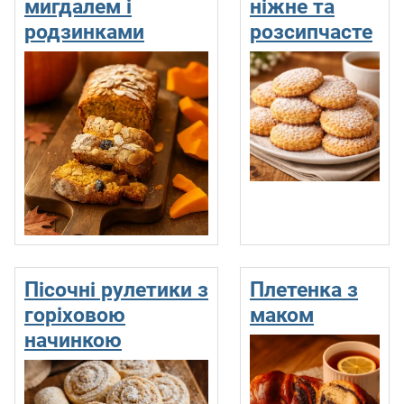
мигдалем і
ніжне та
родзинками
розсипчасте
Пісочні рулетики з
Плетенка з
горіховою
маком
начинкою