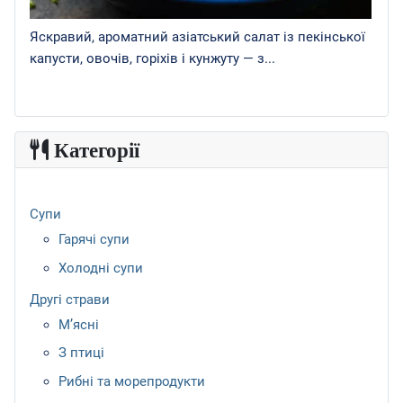
Яскравий, ароматний азіатський салат із пекінської
капусти, овочів, горіхів і кунжуту — з...
Категорії
Супи
Гарячі супи
Холодні супи
Другі страви
М’ясні
З птиці
Рибні та морепродукти