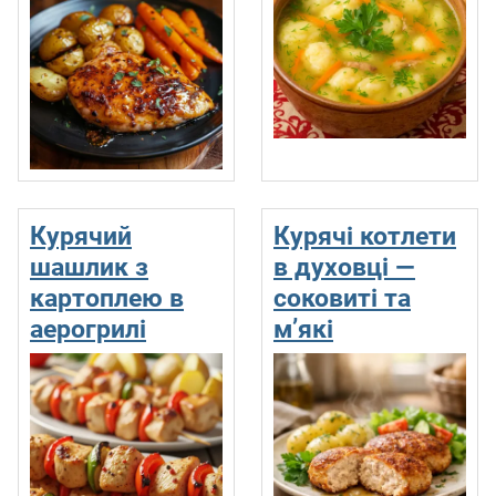
Курячий
Курячі котлети
шашлик з
в духовці —
картоплею в
соковиті та
аерогрилі
м’які