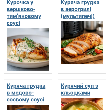
Курочка у
Куряча грудка
вершково-
в аерогрилі
тим’яновому
(мультипечі)
соусі
Куряча грудка
Курячий суп з
в медово-
кльоцками
соєвому соусі