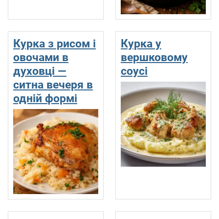
Курка з рисом і
Курка у
овочами в
вершковому
духовці —
соусі
ситна вечеря в
одній формі