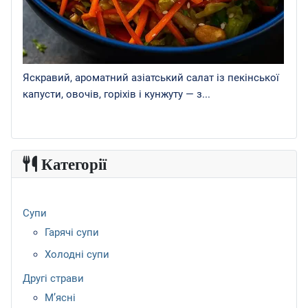
Яскравий, ароматний азіатський салат із пекінської
капусти, овочів, горіхів і кунжуту — з...
Категорії
Супи
Гарячі супи
Холодні супи
Другі страви
М’ясні