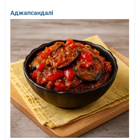
Аджапсандалі