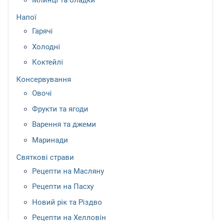
Млинці та оладки
Напої
Гарячі
Холодні
Коктейлі
Консервування
Овочі
Фрукти та ягоди
Варення та джеми
Маринади
Святкові страви
Рецепти на Масляну
Рецепти на Пасху
Новий рік та Різдво
Рецепти на Хелловін