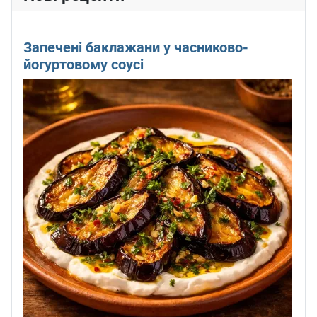
Запечені баклажани у часниково-
йогуртовому соусі