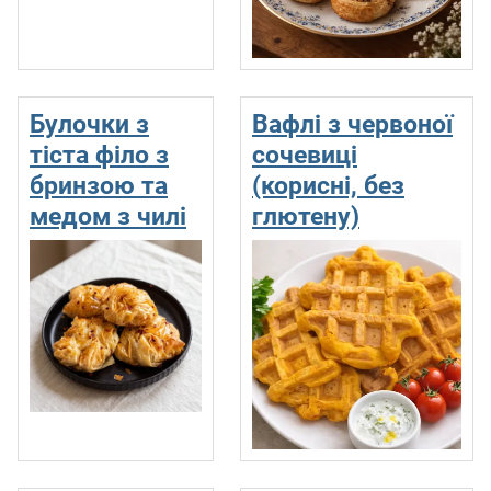
Булочки з
Вафлі з червоної
тіста філо з
сочевиці
бринзою та
(корисні, без
медом з чилі
глютену)