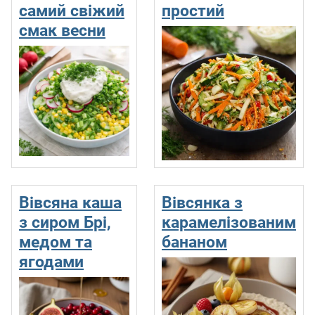
самий свіжий
простий
смак весни
Вівсяна каша
Вівсянка з
з сиром Брi,
карамелізованим
медом та
бананом
ягодами