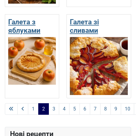
Галета з
Галета зі
яблуками
сливами
1
2
3
4
5
6
7
8
9
10
Сторінка 2 із 15
Нові рецепти