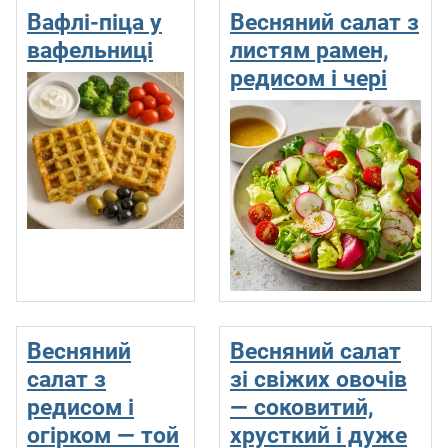
Вафлі-піца у
Весняний салат з
вафельниці
листям рамен,
редисом і чері
Весняний
Весняний салат
салат з
зі свіжих овочів
редисом і
— соковитий,
огірком — той
хрусткий і дуже