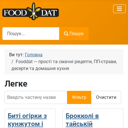
Пошук
Пошук
Ви тут:
Головна
Fooddat — прості та смачні рецепти, ПП-страви,
десерти та домашня кухня
Легке
Введіть частину назви
Фільтр
Очистити
Биті огірки з
Брокколі в
кунжутом і
тайській