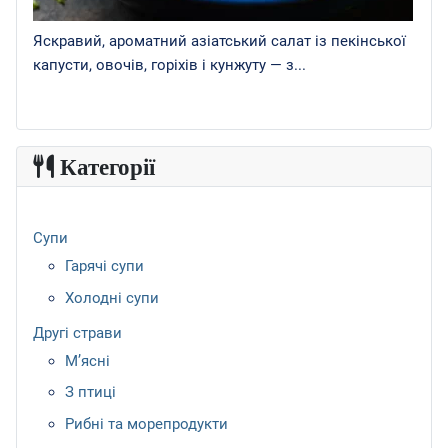
Яскравий, ароматний азіатський салат із пекінської
капусти, овочів, горіхів і кунжуту — з...
Категорії
Супи
Гарячі супи
Холодні супи
Другі страви
М’ясні
З птиці
Рибні та морепродукти