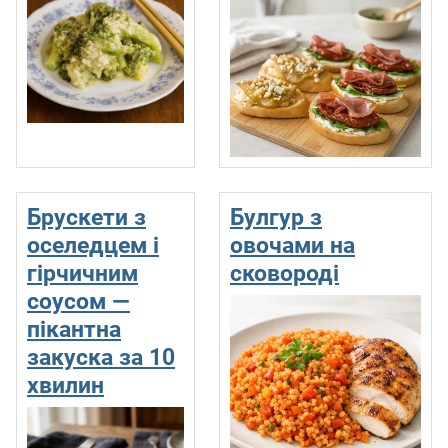
Брускети з
Булгур з
оселедцем і
овочами на
гірчичним
сковороді
соусом —
пікантна
закуска за 10
хвилин