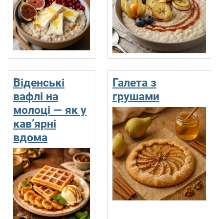
Віденські
Галета з
вафлі на
грушами
молоці — як у
кав’ярні
вдома