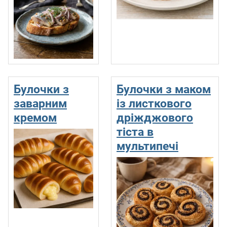
Булочки з
Булочки з маком
заварним
із листкового
кремом
дріжджового
тіста в
мультипечі