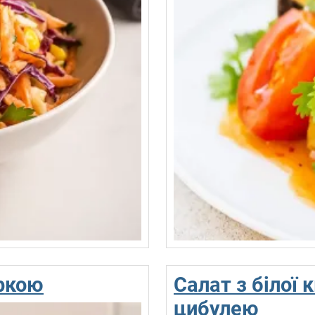
уркою
Салат з білої
цибулею