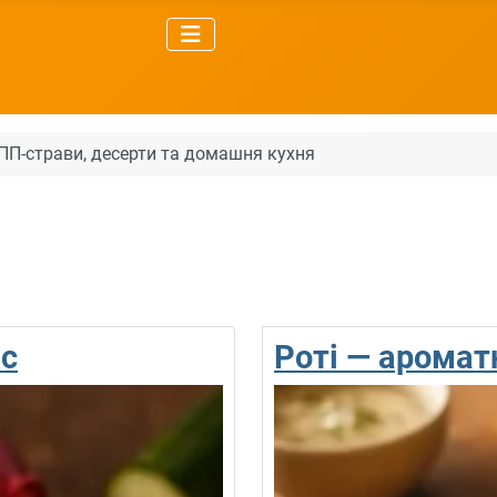
, ПП-страви, десерти та домашня кухня
ис
Роті — аромат