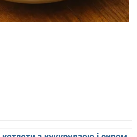
 котлети з кукурудзою і сиром