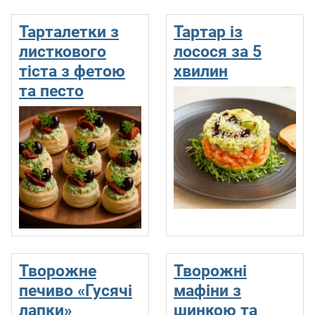
Тарталетки з
Тартар із
листкового
лосося за 5
тіста з фетою
хвилин
та песто
Творожне
Творожні
печиво «Гусячі
мафіни з
лапки»
шинкою та