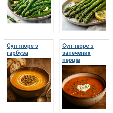
Суп-пюре з
Суп-пюре з
гарбуза
запечених
перців