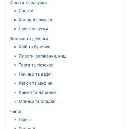
Салати та закуски
Салати
Холодні закуски
Гарячі закуски
Випічка та десерти
Хліб та булочки
Пироги, запіканки, киші
Торти та тістечка
Печиво та вафлі
Кекси та мафіни
Креми та начинки
Млинці та оладки
Напої
Гарячі
Холодні