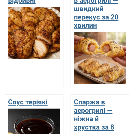
відбивні
в аерогрилі —
швидкий
перекус за 20
хвилин
Соус теріякі
Спаржа в
аерогрилі —
ніжна й
хрустка за 8