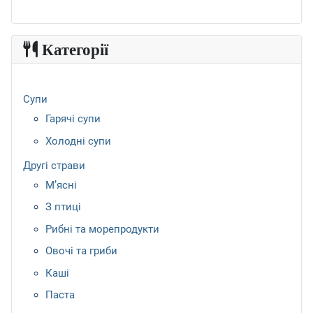
Категорії
Супи
Гарячі супи
Холодні супи
Другі страви
М’ясні
З птиці
Рибні та морепродукти
Овочі та гриби
Каші
Паста