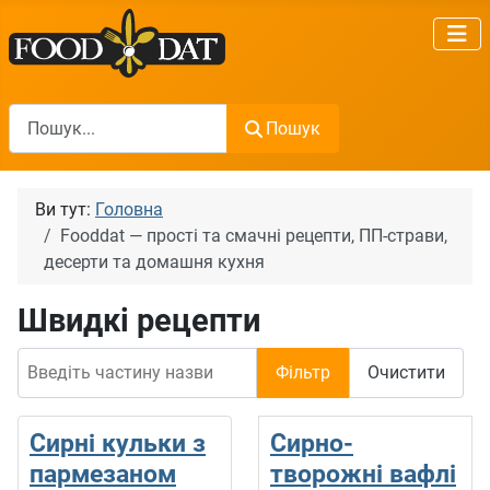
Пошук
Пошук
Ви тут:
Головна
Fooddat — прості та смачні рецепти, ПП-страви,
десерти та домашня кухня
Швидкі рецепти
Введіть частину назви
Фільтр
Очистити
Сирні кульки з
Сирно-
пармезаном
творожні вафлі