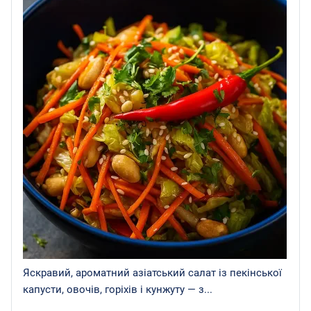
Яскравий, ароматний азіатський салат із пекінської
капусти, овочів, горіхів і кунжуту — з...