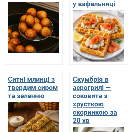
у вафельниці
Ситні млинці з
Скумбрія в
твердим сиром
аерогрилі —
та зеленню
соковита з
хрусткою
скоринкою за
20 хв