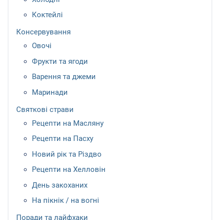
Коктейлі
Консервування
Овочі
Фрукти та ягоди
Варення та джеми
Маринади
Святкові страви
Рецепти на Масляну
Рецепти на Пасху
Новий рік та Різдво
Рецепти на Хелловін
День закоханих
На пікнік / на вогні
Поради та лайфхаки