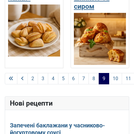
сиром
2
3
4
5
6
7
8
9
10
11
Сторінка 9 із 11
Нові рецепти
Запечені баклажани у часниково-
йогуртовому соусі