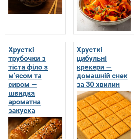
Хрусткі
Хрусткі
трубочки з
цибульні
тіста філо з
крекери —
м’ясом та
домашній снек
сиром —
за 30 хвилин
швидка
ароматна
закуска