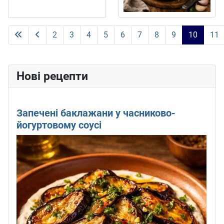
2
3
4
5
6
7
8
9
10
11
Сторінка 10 із 11
Нові рецепти
Запечені баклажани у часниково-
йогуртовому соусі