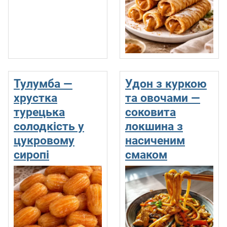
Тулумба —
Удон з куркою
хрустка
та овочами —
турецька
соковита
солодкість у
локшина з
цукровому
насиченим
сиропі
смаком