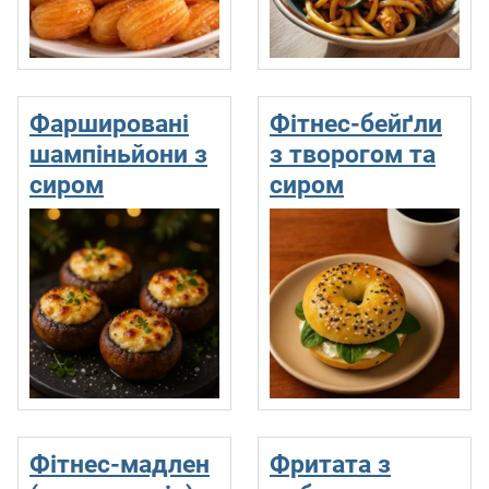
Фаршировані
Фітнес-бейґли
шампіньйони з
з творогом та
сиром
сиром
Фітнес-мадлен
Фритата з