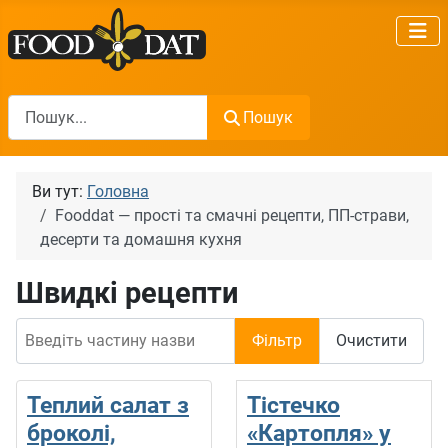
Пошук
Пошук
Ви тут:
Головна
Fooddat — прості та смачні рецепти, ПП-страви,
десерти та домашня кухня
Швидкі рецепти
Введіть частину назви
Фільтр
Очистити
Теплий салат з
Тістечко
броколі,
«Картопля» у