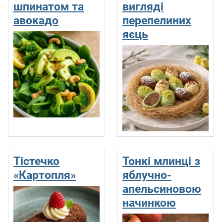
шпинатом та
вигляді
авокадо
перепелиних
яєць
Тістечко
Тонкі млинці з
«Картопля»
яблучно-
апельсиновою
начинкою