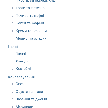
Пироги, запіканки, киші
Торти та тістечка
Печиво та вафлі
Кекси та мафіни
Креми та начинки
Млинці та оладки
Напої
Гарячі
Холодні
Коктейлі
Консервування
Овочі
Фрукти та ягоди
Варення та джеми
Маринади