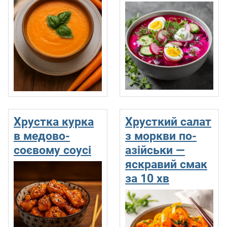
Хрустка курка
Хрусткий салат
в медово-
з моркви по-
соєвому соусі
азійськи —
яскравий смак
за 10 хв