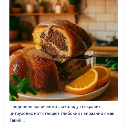
Поєднання насиченого шоколаду і яскравих
цитрусових нот створює глибокий і виразний смак.
Такий...