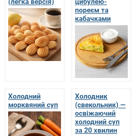
(легка версія)
цибулею-
пореєм та
кабачками
Холодний
Холодник
морквяний суп
(свекольник) —
освіжаючий
холодний суп
за 20 хвилин