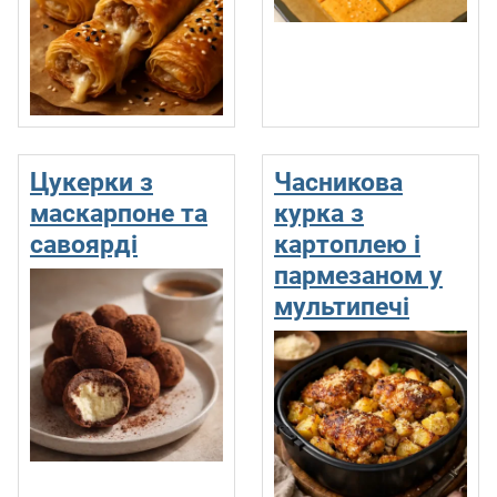
Цукерки з
Часникова
маскарпоне та
курка з
савоярді
картоплею і
пармезаном у
мультипечі