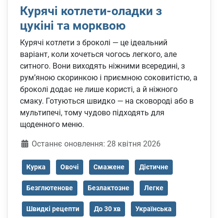
Курячі котлети-оладки з
цукіні та морквою
Курячі котлети з броколі — це ідеальний
варіант, коли хочеться чогось легкого, але
ситного. Вони виходять ніжними всередині, з
рум’яною скоринкою і приємною соковитістю, а
броколі додає не лише користі, а й ніжного
смаку. Готуються швидко — на сковороді або в
мультипечі, тому чудово підходять для
щоденного меню.
Деталі
Останнє оновлення: 28 квітня 2026
Курка
Овочі
Смажене
Дієтичне
Безглютенове
Безлактозне
Легке
Швидкі рецепти
До 30 хв
Українська