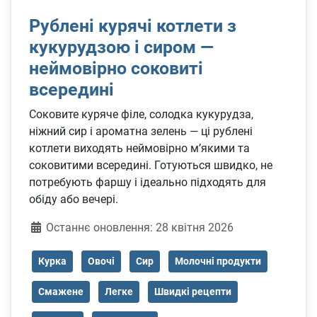
Рублені курячі котлети з
кукурудзою і сиром —
неймовірно соковиті
всередині
Соковите куряче філе, солодка кукурудза,
ніжний сир і ароматна зелень — ці рублені
котлети виходять неймовірно м’якими та
соковитими всередині. Готуються швидко, не
потребують фаршу і ідеально підходять для
обіду або вечері.
Деталі
Останнє оновлення: 28 квітня 2026
Курка
Овочі
Сир
Молочні продукти
Смажене
Легке
Швидкі рецепти