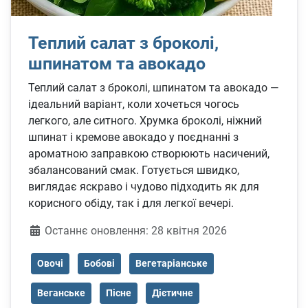
Теплий салат з броколі,
шпинатом та авокадо
Теплий салат з броколі, шпинатом та авокадо —
ідеальний варіант, коли хочеться чогось
легкого, але ситного. Хрумка броколі, ніжний
шпинат і кремове авокадо у поєднанні з
ароматною заправкою створюють насичений,
збалансований смак. Готується швидко,
виглядає яскраво і чудово підходить як для
корисного обіду, так і для легкої вечері.
Деталі
Останнє оновлення: 28 квітня 2026
Овочі
Бобові
Вегетаріанське
Веганське
Пісне
Дієтичне