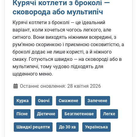
Курячі котлети з броколі —
сковорода або мультипіч
Курячі котлети з броколі — це ідеальний
варіант, коли хочеться чогось легкого, але
ситного. Вони виходять ніжними всередині, з
рум’яною скоринкою і приємною соковитістю, а
броколі додає не лише користі, а й ніжного
смаку. Готуються швидко — на сковороді або в
мультипечі, тому чудово підходять для
щоденного меню.
Деталі
Останнє оновлення: 28 квітня 2026
Курка
Овочі
Смажене
Запечене
Пісне
Дієтичне
Безглютенове
Легке
Швидкі рецепти
До 30 хв
Українська