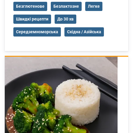
Безглютенове
Безлактозне
Легке
Швидкі рецепти
До 30 хв
Середземноморська
Східна / Азійська