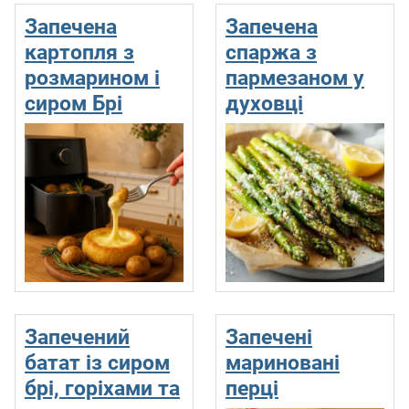
Запечена
Запечена
картопля з
спаржа з
розмарином і
пармезаном у
сиром Брі
духовці
Запечений
Запечені
батат із сиром
мариновані
брі, горіхами та
перці