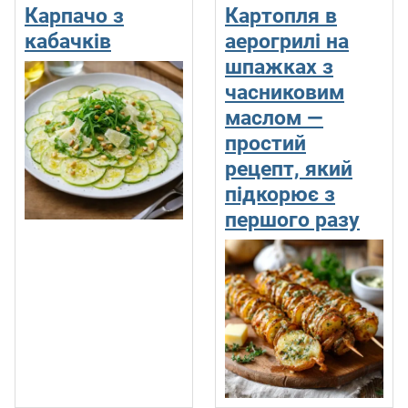
Карпачо з
Картопля в
кабачків
аерогрилі на
шпажках з
часниковим
маслом —
простий
рецепт, який
підкорює з
першого разу