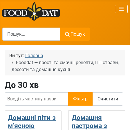
Пошук
Пошук
Ви тут:
Головна
Fooddat — прості та смачні рецепти, ПП-страви,
десерти та домашня кухня
До 30 хв
Введіть частину назви
Фільтр
Очистити
Домашні піти з
Домашня
м’ясною
пастрома з