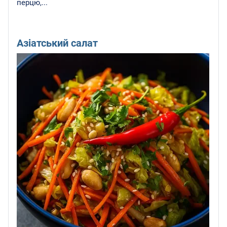
перцю,...
Азіатський салат