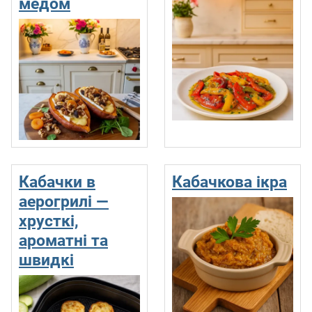
медом
Кабачки в
Кабачкова ікра
аерогрилі —
хрусткі,
ароматні та
швидкі