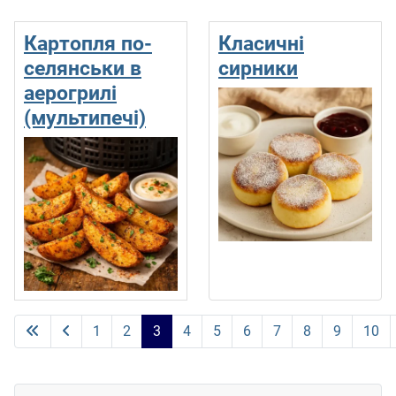
Картопля по-
Класичні
селянськи в
сирники
аерогрилі
(мультипечі)
1
2
3
4
5
6
7
8
9
10
Сторінка 3 із 13