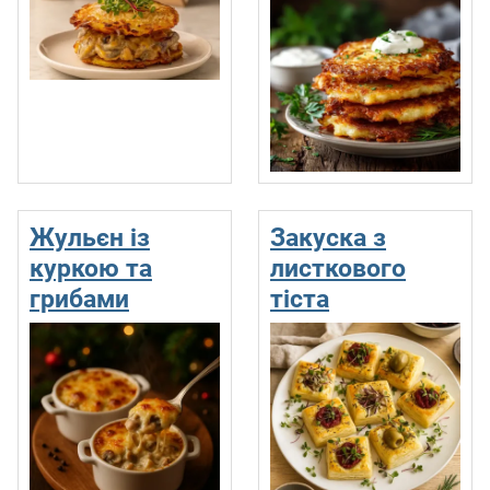
Жульєн із
Закуска з
куркою та
листкового
грибами
тіста